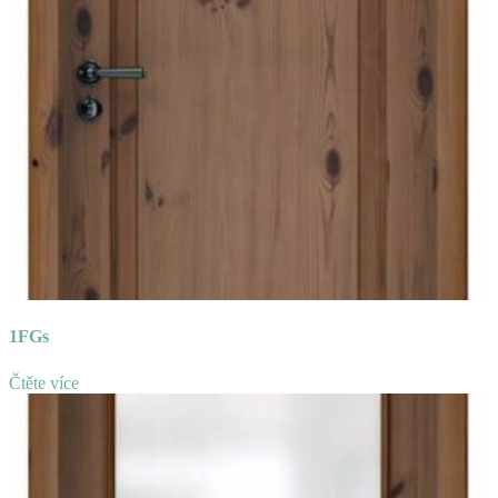
1FGs
Čtěte více