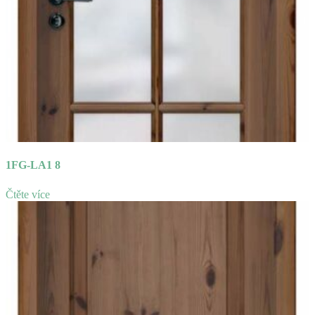
1FG-LA1 8
Čtěte více