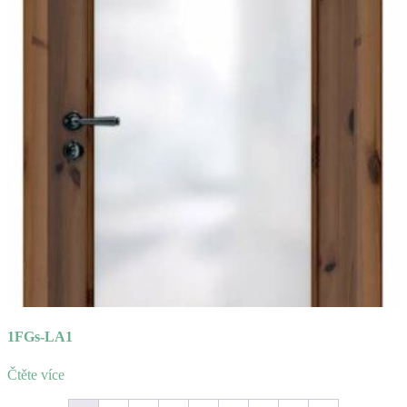
1FGs-LA1
Čtěte více