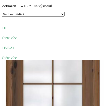
Zobrazen 1. – 16. z 144 výsledků
1F
Čtěte více
1F-LA1
Čtěte více