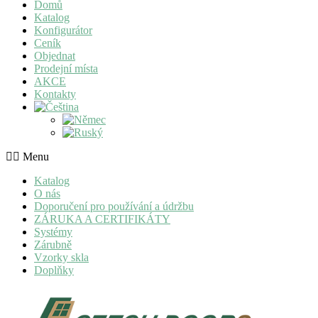
Domů
Katalog
Konfigurátor
Ceník
Objednat
Prodejní místa
AKCE
Kontakty
Menu
Katalog
O nás
Doporučení pro používání a údržbu
ZÁRUKA A CERTIFIKÁTY
Systémy
Zárubně
Vzorky skla
Doplňky