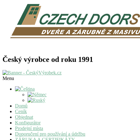
Český výrobce od roku 1991
Menu
Domů
Ceník
Objednat
Konfigurátor
Prodejní místa
Doporučení pro používání a údržbu
ZÁRUKA A CERTIFIKÁTY