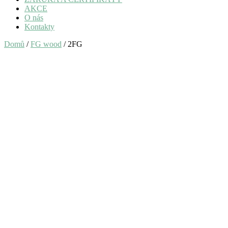
AKCE
O nás
Kontakty
Domů
/
FG wood
/ 2FG