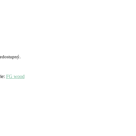
edostupný.
ie:
FG wood