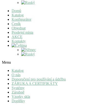
Domů
Katalog
Konfigurátor
Ceník
Objednat
Prodejní místa
AKCE
Kontakty
Menu
Katalog
O nás
Doporučení pro používání a údržbu
ZÁRUKA A CERTIFIKÁTY
Systémy
Zárubně
Vzorky skla
Doplňky