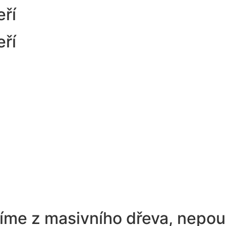
eří
eří
íme z masivního dřeva, nepouž