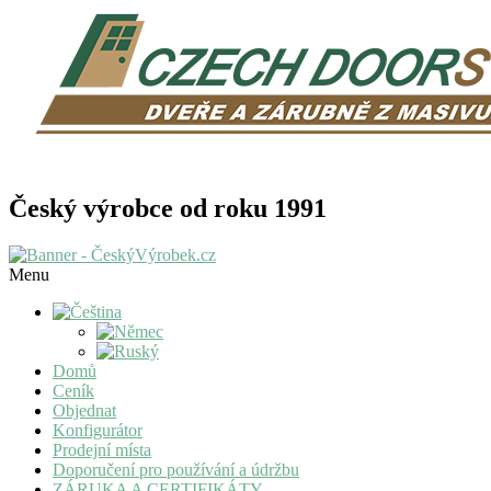
Český výrobce od roku 1991
Menu
Domů
Ceník
Objednat
Konfigurátor
Prodejní místa
Doporučení pro používání a údržbu
ZÁRUKA A CERTIFIKÁTY