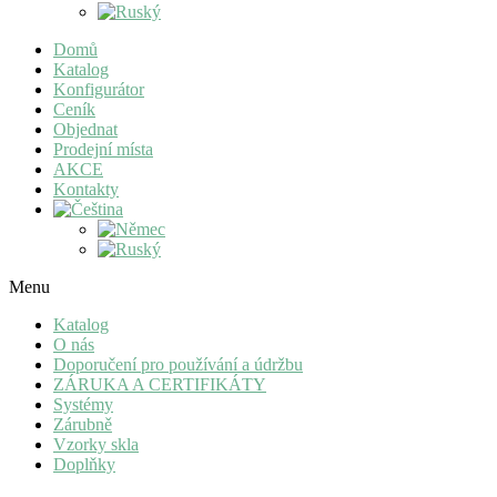
Domů
Katalog
Konfigurátor
Ceník
Objednat
Prodejní místa
AKCE
Kontakty
Menu
Katalog
O nás
Doporučení pro používání a údržbu
ZÁRUKA A CERTIFIKÁTY
Systémy
Zárubně
Vzorky skla
Doplňky