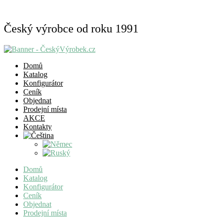
Český výrobce od roku 1991
Domů
Katalog
Konfigurátor
Ceník
Objednat
Prodejní místa
AKCE
Kontakty
Domů
Katalog
Konfigurátor
Ceník
Objednat
Prodejní místa