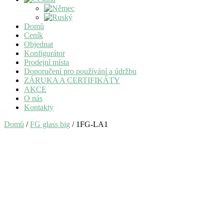
Domů
Ceník
Objednat
Konfigurátor
Prodejní místa
Doporučení pro používání a údržbu
ZÁRUKA A CERTIFIKÁTY
AKCE
O nás
Kontakty
Domů
/
FG glass big
/ 1FG-LA1