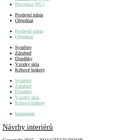
Provence (FG)
Prodejní místa
Objednat
Prodejní místa
Objednat
Systémy
Zárubně
Doplňky
Vzorky skla
Krbové brikety
Systémy
Zárubně
Doplňky
Vzorky skla
Krbové brikety
Instagram
Návrhy interiérů