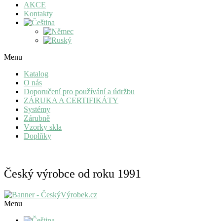
AKCE
Kontakty
Menu
Katalog
O nás
Doporučení pro používání a údržbu
ZÁRUKA A CERTIFIKÁTY
Systémy
Zárubně
Vzorky skla
Doplňky
Český výrobce od roku 1991
Menu