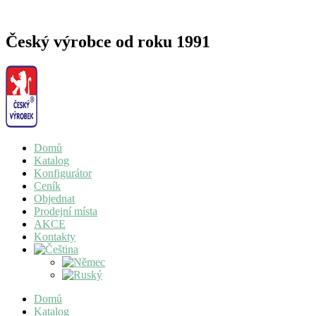
Český výrobce od roku 1991
Domů
Katalog
Konfigurátor
Ceník
Objednat
Prodejní místa
AKCE
Kontakty
Domů
Katalog