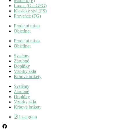
Modern (F)
Luxus (G a GFG)
Klasický styl (FS)
Provence (FG)
Prodejní místa
Objednat
Prodejní místa
Objednat
Systémy
Zárubně
Doplňky
Vzorky skla
Krbové brikety
Systémy
Zárubně
Doplňky
Vzorky skla
Krbové brikety
Instagram