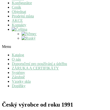
Konfigurátor
Ceník
Objednat
Prodejní místa
AKCE
Kontakty
Menu
Katalog
O nás
Doporučení pro používání a údržbu
ZÁRUKA A CERTIFIKÁTY
Systémy
Zárubně
Vzorky skla
Doplňky
Český výrobce od roku 1991