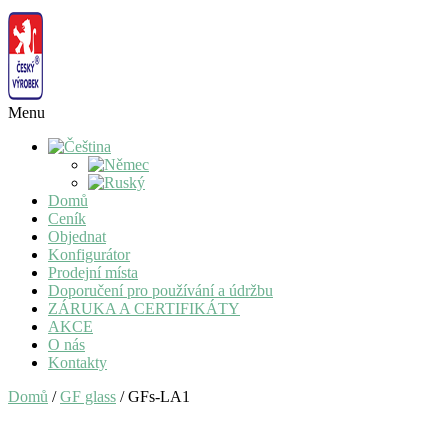
Menu
Domů
Ceník
Objednat
Konfigurátor
Prodejní místa
Doporučení pro používání a údržbu
ZÁRUKA A CERTIFIKÁTY
AKCE
O nás
Kontakty
Domů
/
GF glass
/ GFs-LA1