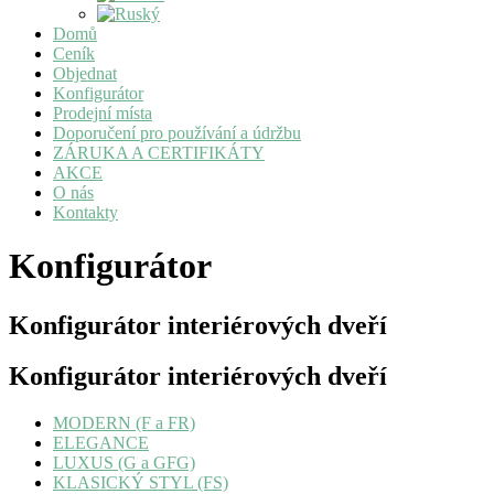
Domů
Ceník
Objednat
Konfigurátor
Prodejní místa
Doporučení pro používání a údržbu
ZÁRUKA A CERTIFIKÁTY
AKCE
O nás
Kontakty
Konfigurátor
Konfigurátor interiérových dveří
Konfigurátor interiérových dveří
MODERN (F a FR)
ELEGANCE
LUXUS (G a GFG)
KLASICKÝ STYL (FS)