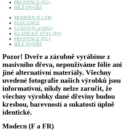
PROVENCE (FG)
BÍLÉ DVEŘE
MODERN (F a FR)
ELEGANCE
LUXUS (G a GFG)
KLASICKÝ STYL (FS)
PROVENCE (FG)
BÍLÉ DVEŘE
Pozor! Dveře a zárubně vyrábíme z
masivního dřeva, nepoužíváme fólie ani
jiné alternativní materiály. Všechny
uvedené fotografie našich výrobků jsou
informativní, nikdy nelze zaručit, že
všechny výrobky dané dřeviny budou
kresbou, barevností a sukatostí úplně
identické.
Modern (F a FR)