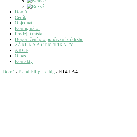
Domů
Ceník
Objednat
Konfigurátor
Prodejní místa
Doporučení pro používání a údržbu
ZÁRUKA A CERTIFIKÁTY
AKCE
O nás
Kontakty
Domů
/
F and FR glass big
/ FR4-LA4