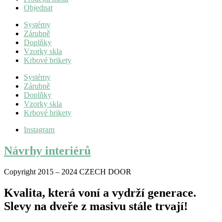
Objednat
Systémy
Zárubně
Doplňky
Vzorky skla
Krbové brikety
Systémy
Zárubně
Doplňky
Vzorky skla
Krbové brikety
Instagram
Návrhy interiérů
Copyright 2015 – 2024 CZECH DOOR
Kvalita, která voní a vydrží generace.
Slevy na dveře z masivu stále trvají!