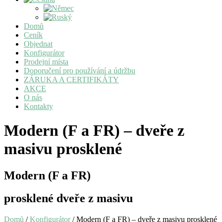
Domů
Ceník
Objednat
Konfigurátor
Prodejní místa
Doporučení pro používání a údržbu
ZÁRUKA A CERTIFIKÁTY
AKCE
O nás
Kontakty
Modern (F a FR) – dveře z
masivu prosklené
Modern (F a FR)
prosklené dveře z masivu
Domů
/
Konfigurátor
/ Modern (F a FR) – dveře z masivu prosklené