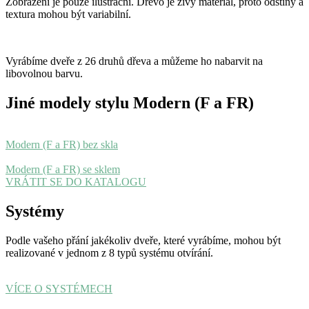
Zobrazení je pouze ilustrační. Dřevo je živý materiál, proto odstíny a
textura mohou být variabilní.
Vyrábíme dveře z 26 druhů dřeva a můžeme ho nabarvit na
libovolnou barvu.
Jiné modely stylu Modern (F a FR)
Modern (F a FR) bez skla
Modern (F a FR) se sklem
VRÁTIT SE DO KATALOGU
Systémy
Podle vašeho přání jakékoliv dveře, které vyrábíme, mohou být
realizované v jednom z 8 typů systému otvírání.
VÍCE O SYSTÉMECH