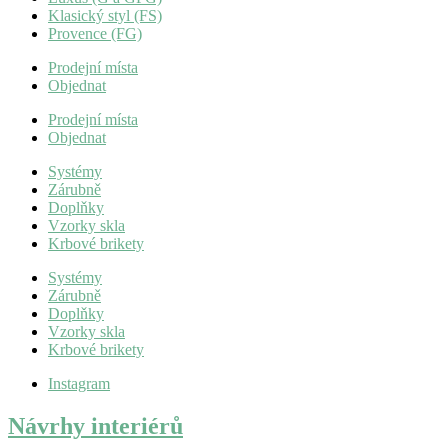
Klasický styl (FS)
Provence (FG)
Prodejní místa
Objednat
Prodejní místa
Objednat
Systémy
Zárubně
Doplňky
Vzorky skla
Krbové brikety
Systémy
Zárubně
Doplňky
Vzorky skla
Krbové brikety
Instagram
Návrhy interiérů