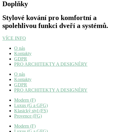
Doplňky
Stylové kování pro komfortní a
spolehlivou funkci dveří a systémů.
VÍCE INFO
O nás
Kontakty
GDPR
PRO ARCHITEKTY A DESIGNÉRY
O nás
Kontakty
GDPR
PRO ARCHITEKTY A DESIGNÉRY
Modern (F)
Luxus (G a GFG)
Klasický styl (FS)
Provence (FG)
Modern (F)
Luxus (G a GFG)