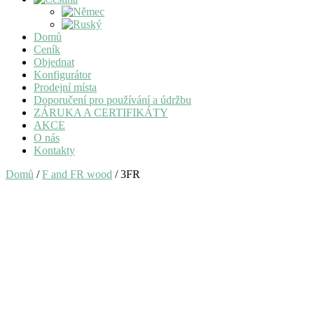
Domů
Ceník
Objednat
Konfigurátor
Prodejní místa
Doporučení pro používání a údržbu
ZÁRUKA A CERTIFIKÁTY
AKCE
O nás
Kontakty
Domů
/
F and FR wood
/ 3FR