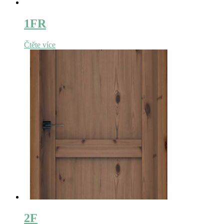
1FR
Čtěte více
2F