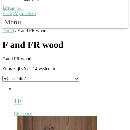
Menu
Domů
/ F and FR wood
F and FR wood
F and FR wood
Zobrazuji všech 14 výsledků
1F
Čtěte více