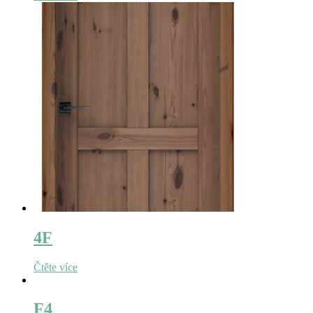
4F
Čtěte více
F4