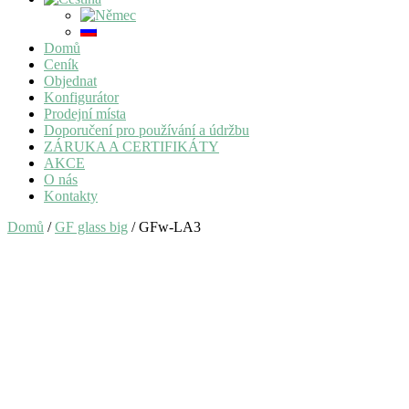
Domů
Ceník
Objednat
Konfigurátor
Prodejní místa
Doporučení pro používání a údržbu
ZÁRUKA A CERTIFIKÁTY
AKCE
O nás
Kontakty
Domů
/
GF glass big
/ GFw-LA3