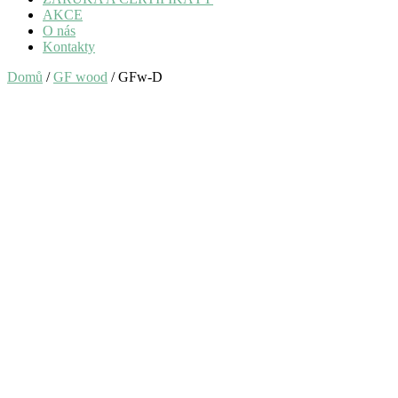
AKCE
O nás
Kontakty
Domů
/
GF wood
/ GFw-D