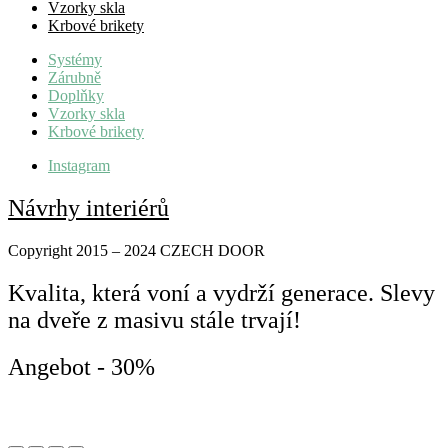
Vzorky skla
Krbové brikety
Systémy
Zárubně
Doplňky
Vzorky skla
Krbové brikety
Instagram
Návrhy interiérů
Copyright 2015 – 2024 CZECH DOOR
Kvalita, která voní a vydrží generace. Slevy
na dveře z masivu stále trvají!
Angebot - 30%