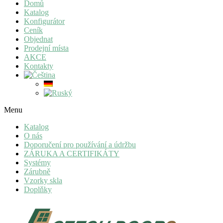
Domů
Katalog
Konfigurátor
Ceník
Objednat
Prodejní místa
AKCE
Kontakty
Menu
Katalog
O nás
Doporučení pro používání a údržbu
ZÁRUKA A CERTIFIKÁTY
Systémy
Zárubně
Vzorky skla
Doplňky