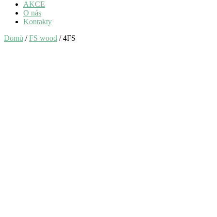
AKCE
O nás
Kontakty
Domů
/
FS wood
/ 4FS