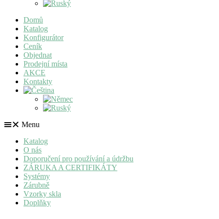
Domů
Katalog
Konfigurátor
Ceník
Objednat
Prodejní místa
AKCE
Kontakty
Menu
Katalog
O nás
Doporučení pro používání a údržbu
ZÁRUKA A CERTIFIKÁTY
Systémy
Zárubně
Vzorky skla
Doplňky