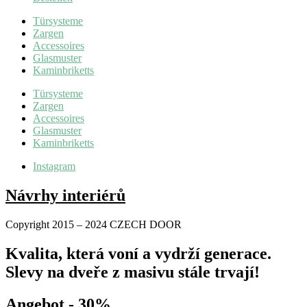
Türsysteme
Zargen
Accessoires
Glasmuster
Kaminbriketts
Türsysteme
Zargen
Accessoires
Glasmuster
Kaminbriketts
Instagram
Návrhy interiérů
Copyright 2015 – 2024 CZECH DOOR
Kvalita, která voní a vydrží generace.
Slevy na dveře z masivu stále trvají!
Angebot - 30%