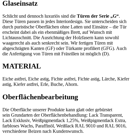
Glaseinsatz
Schlicht und dennoch luxuriös sind die
Türen der Serie „G“
.
Diese Türen passen in jedes Interiordesign. Sie unterscheiden sich
durch puristische Oberflächen ohne Latten und Einsätze – die Tür
erscheint dabei als ein ebenmäßiges Brett, auf Wunsch mit
Lichtausschnitt. Die Ausrichtung der Holzfasern kann sowohl
waagerecht als auch senkrecht sein. Wir fertigen Türen mit
abgeschrägten Kanten (GF) oder Türkante profiliert (GFG). Auch
die Anfertigung von Türen mit Fräsrillen ist möglich (D).
MATERIAL
Eiche astfrei, Eiche astig, Fichte astfrei, Fichte astig, Lärche, Kiefer
astig, Kiefer astfrei, Erle, Buche, Ahorn.
Oberflächenbearbeitung
Die Oberfläche unserer Produkte kann glatt oder gebürstet
sein
Grundarten der Oberflächenbehandlung: Lack Transparent,
Lack Exklusiv, Weißpigmentlack 1,25%, Weißpigmentlack Extra,
farbloses Wachs, Paraffinöl, Weißlack RAL 9010 und RAL 9016,
verschiedene Beizen nach Kundenwunsch.