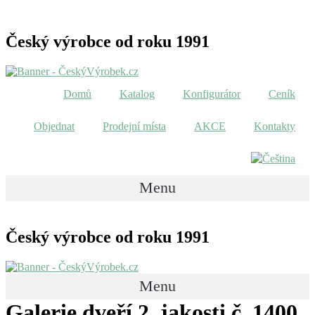
Český výrobce od roku 1991
Domů
Katalog
Konfigurátor
Ceník
Objednat
Prodejní místa
AKCE
Kontakty
Menu
Český výrobce od roku 1991
Menu
Galerie dveří 2. jakosti č. 1400